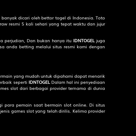
nyak dicari oleh bettor togel di Indonesia. Toto
w resmi 5 kali sehari yang tepat waktu dan jujur
ia perjudian, Dan bukan hanya itu
IDNTOGEL
juga
isa anda betting melalui situs resmi kami dengan
ermain yang mudah untuk dipahami dapat menarik
erbaik seperti
IDNTOGEL
Dalam hal ini penyediaan
s slot dari berbagai provider ternama di dunia
para pemain saat bermain slot online. Di situs
jenis games slot yang telah dirilis. Kelima provider