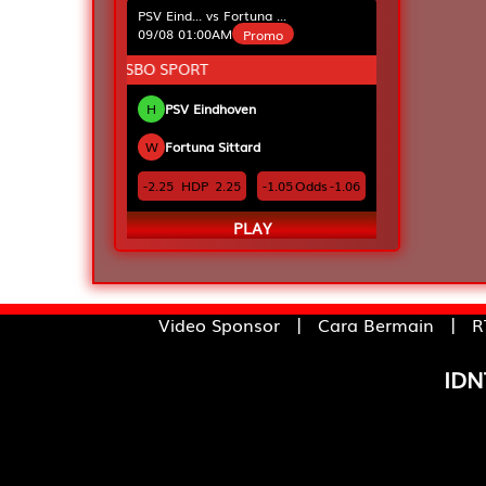
PSV Eind... vs Fortuna ...
i
09/08 01:00AM
Promo
PROMO SBO 
H
PSV Eindhoven
W
Fortuna Sittard
-2.25
HDP
2.25
-1.05
Odds
-1.06
PLAY
Everton vs Crystal ...
i
22/08 22:00PM
|
|
Video Sponsor
Cara Bermain
R
H
Everton
W
Crystal Palace
IDN
-0.50
HDP
0.50
1.16
Odds
-1.35
PLAY