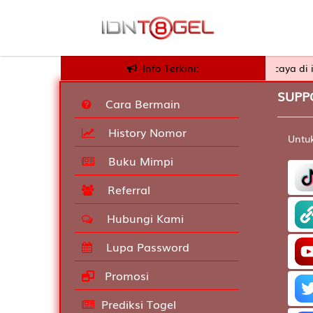
W
Como
0.50
HDP
-0.50
1.01
Odds
-1.14
s online gaming Terlengkap, Terbaik & Terpercaya di indonesia |
Info Terkini:
PLAY
SUPP
Hull Cit... vs Manchest...
Cara Bermain
i
22/08 19:30PM
History Nomor
H
Hull City
Untuk
W
Buku Mimpi
Manchester United
1.25
HDP
-1.25
-1.12
Odds
-1.01
Referral
PLAY
Hubungi Kami
Sevilla vs Rayo Val...
i
Lupa Password
16/08 22:00PM
Promosi
H
Sevilla
W
Rayo Vallecano
Prediksi Togel