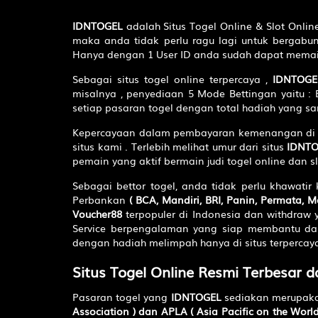
Brentfor... vs Tottenha...
i
23/08 00:30AM
IDNTOGEL
adalah Situs Togel Online & Slot Onl
maka anda tidak perlu ragu lagi untuk bergab
H
Brentford
Hanya dengan 1 User ID anda sudah dapat memain
W
Tottenham Hotspur
Sebagai situs togel online terpercaya ,
IDNTOGE
0.00
HDP
0.00
-1.28
Odds
1.11
misalnya , penyediaan 5 Mode Bettingan yaitu : B
setiap pasaran togel dengan total hadiah yang sa
PLAY
Kepercayaan dalam pembayaran kemenangan d
situs kami . Terlebih melihat umur dari situs
IDNT
Racing S... vs Villarre...
i
16/08 22:00PM
pemain yang aktif bermain judi togel online da
Sebagai bettor togel, anda tidak perlu khawatir
H
Racing Santander
Perbankan
( BCA, Mandiri, BRI, Panin, Permata, 
W
Villarreal
Voucher88
terpopuler di Indonesia dan withdraw
Service berpengalaman yang siap membantu dan
0.50
HDP
-0.50
-1.31
Odds
-1.13
dengan hadiah melimpah hanya di situs terperca
PLAY
Situs Togel Online Resmi Terbesar 
Parma Ca... vs Cagliari
Pasaran togel yang
IDNTOGEL
sediakan merupakan 
i
23/08 01:45AM
Association ) dan APLA ( Asia Pacific on the World