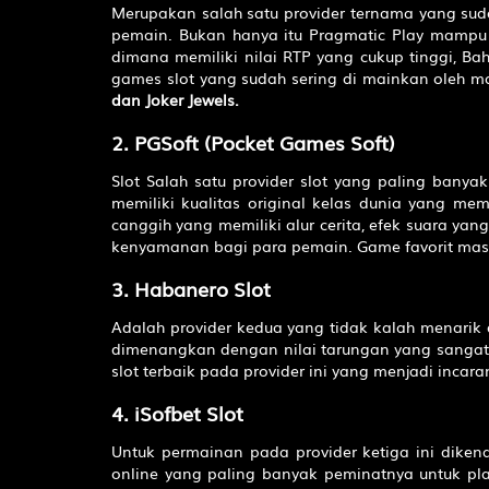
-1.25
HDP
1.25
-1.05
Odds
-1.07
Merupakan salah satu provider ternama yang su
pemain. Bukan hanya itu Pragmatic Play mampu 
PLAY
dimana memiliki nilai RTP yang cukup tinggi, Bah
games slot yang sudah sering di mainkan oleh ma
Frosinon... vs Juventus
i
dan Joker Jewels.
23/08 23:30PM
2. PGSoft (Pocket Games Soft)
H
Frosinone
Slot Salah satu provider slot yang paling banya
W
Juventus
memiliki kualitas original kelas dunia yang
canggih yang memiliki alur cerita, efek suara y
1.25
HDP
-1.25
-1.28
Odds
1.13
kenyamanan bagi para pemain. Game favorit masya
PLAY
3. Habanero Slot
Ipswich ... vs Sunderla...
i
Adalah provider kedua yang tidak kalah menarik 
22/08 22:00PM
dimenangkan dengan nilai tarungan yang sangat r
slot terbaik pada provider ini yang menjadi incar
H
Ipswich Town
W
Sunderland
4. iSofbet Slot
0.00
HDP
0.00
1.03
Odds
-1.17
Untuk permainan pada provider ketiga ini diken
online yang paling banyak peminatnya untuk play