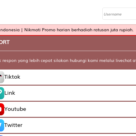
 Nikmati Promo harian berhadiah ratusan juta rupiah.
ORT
 respon yang lebih cepat silakan hubungi kami melalui livechat at
Tiktok
Link
Youtube
Twitter