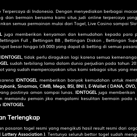
ine Terpercaya di Indonesia. Dengan menyediakan berbagai mac
ung dan bermain bersama kami situs judi online terpercaya 
kan semua permainan mulai dari Togel, Live Casino sampai Slo
L
juga memberikan kenyaman dan kemudahan kepada para pem
ettingan Full , Bettingan BB , Bettingan Diskon , Bettingan Su
ngat besar hingga (x9.000) yang dapat di betting di semua pasara
i
IDNTOGEL
, tidak perlu diragukan lagi karena semua kemenanga
OGEL
sudah terbilang lama dalam dunia perjudian pada tahun 2019
n slot yang sudah mempercayakan situs kami sebagai situs yang
 karena
IDNTOGEL
memberikan banyak kemudahan untuk member
Maybank, Sinarmas, CIMB, Mega, BSI, BNI ), E-Wallet ( DANA, OVO,
 yang pastinya aman sampai lunas.
IDNTOGEL
juga memberikan 
 memandu pemain jika mengalami kesulitan bermain pada sit
ya
IDNTOGEL
dan Terlengkap
pasaran togel resmi yang mengikuti hasil result resmi dari organ
 Lottery Association )
. Tentunya seluruh bettor togel sudah men