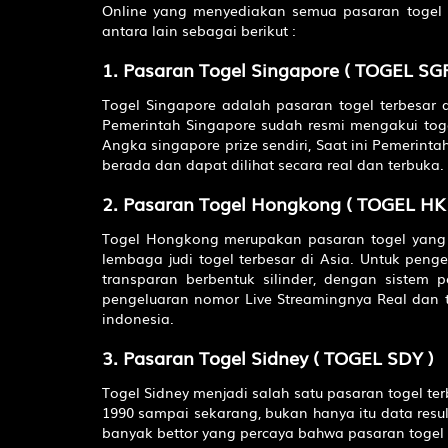
Online yang menyediakan semua pasaran togel r
H
Parma Calcio
antara lain sebagai berikut :
W
Cagliari
1.
Pasaran Togel Singapore ( TOGEL SGP
0.00
HDP
0.00
-1.16
Odds
1.02
Togel Singapore adalah pasaran togel terbesar d
Pemerintah Singapore sudah resmi mengakui tog
PLAY
Angka singapore prize sendiri, Saat ini Pemerin
berada dan dapat dilihat secara real dan terbuka
Genoa vs Napoli
i
23/08 01:45AM
2.
Pasaran Togel Hongkong ( TOGEL HK 
H
Genoa
Togel Hongkong merupakan pasaran togel yang su
W
Napoli
lembaga judi togel terbesar di Asia. Untuk peng
transparan berbentuk silinder, dengan siste
0.75
HDP
-0.75
-1.28
Odds
1.11
pengeluaran nomor Live Streamingnya Real dan t
indonesia.
PLAY
3. Pasaran Togel Sidney ( TOGEL SDY )
Burnley vs Notts Co...
i
08/08 21:00PM
Togel Sidney menjadi salah satu pasaran togel te
1990 sampai sekarang, bukan hanya itu data resu
H
Burnley
banyak bettor yang percaya bahwa pasaran togel S