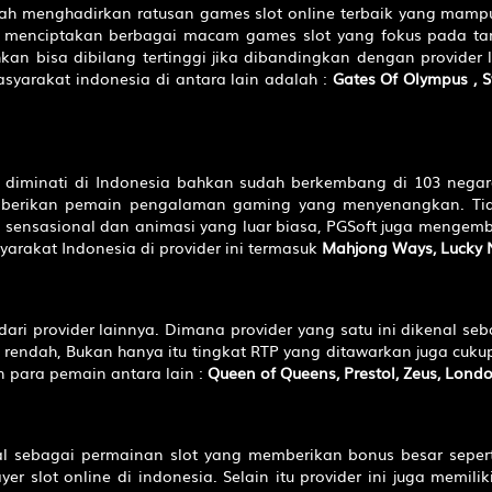
dah menghadirkan ratusan games slot online terbaik yang ma
menciptakan berbagai macam games slot yang fokus pada tamp
kan bisa dibilang tertinggi jika dibandingkan dengan provider 
syarakat indonesia di antara lain adalah :
Gates Of Olympus , S
k diminati di Indonesia bahkan sudah berkembang di 103 negara
 memberikan pemain pengalaman gaming yang menyenangkan. T
ang sensasional dan animasi yang luar biasa, PGSoft juga menge
rakat Indonesia di provider ini termasuk
Mahjong Ways, Lucky 
dari provider lainnya. Dimana provider yang satu ini dikenal s
endah, Bukan hanya itu tingkat RTP yang ditawarkan juga cuku
an para pemain antara lain :
Queen of Queens, Prestol, Zeus, Lond
al sebagai permainan slot yang memberikan bonus besar seperti
er slot online di indonesia. Selain itu provider ini juga memil