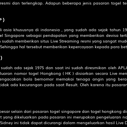
esmi dan terlengkap. Adapun beberapa jenis pasaran togel t
 )
i asia khususnya di indonesia , yang sudah ada sejak tahun 1
el Singapore sebagai pendapatan yang memberikan devisa tert
tah sudah memberikan situs Live Streaming resmi yang sangat m
. Sehingga hal tersebut memberikan kepercayaan kepada para bet
)
dah ada sejak 1975 dan saat ini sudah diresmikan oleh APLA ( 
eluaran nomor togel Hongkong ( HK ) disiarkan secara Live men
m pengacakan bola bernomor memakai tenaga angin yang bera
idak ada kecurangan pada saat Result. Oleh karena itu pasaran
rbesar selain dari pasaran togel singapore dan togel hongkong 
lt yang dikeluarkan pada pasaran ini merupakan pengeluaran n
idney ini tidak dapat dicurangi dalam mengeluarkan hasil Live Dr