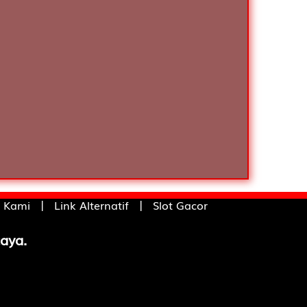
|
|
 Kami
Link Alternatif
Slot Gacor
aya.