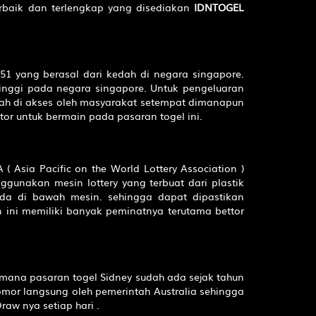
erbaik dan terlengkap yang disediakan
IDNTOGEL
951 yang berasal dari kedah di negara singapore.
inggi pada negara singapore. Untuk pengeluaran
udah di akses oleh masyarakat setempat dimanapun
tor untuk bermain pada pasaran togel ini.
Asia Pacific on the World Lottery Association )
ggunakan mesin lottery yang terbuat dari plastik
da di bawah mesin. sehingga dapat dipastikan
 ini memiliki banyak peminatnya terutama bettor
dimana pasaran togel Sidney sudah ada sejak tahun
omor langsung oleh pemerintah Australia sehingga
aw nya setiap hari .