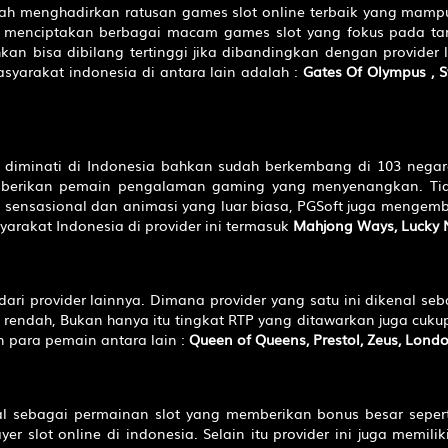
dah menghadirkan ratusan games slot online terbaik yang ma
menciptakan berbagai macam games slot yang fokus pada tamp
kan bisa dibilang tertinggi jika dibandingkan dengan provider 
syarakat indonesia di antara lain adalah :
Gates Of Olympus , S
k diminati di Indonesia bahkan sudah berkembang di 103 negara
 memberikan pemain pengalaman gaming yang menyenangkan. T
ang sensasional dan animasi yang luar biasa, PGSoft juga menge
rakat Indonesia di provider ini termasuk
Mahjong Ways, Lucky 
dari provider lainnya. Dimana provider yang satu ini dikenal s
endah, Bukan hanya itu tingkat RTP yang ditawarkan juga cuku
an para pemain antara lain :
Queen of Queens, Prestol, Zeus, Lond
al sebagai permainan slot yang memberikan bonus besar seperti
er slot online di indonesia. Selain itu provider ini juga memil