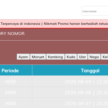
di indonesia | Nikmati Promo harian berhadiah ratusan juta rupi
ORY NOMOR
Ayam
Monyet
Kambing
Kuda
Ular
Naga
Kel
Periode
Tanggal
3690
2026-08-09 | 12:3
3689
2026-08-08 | 20:3
3688
2026-08-07 | 20:3