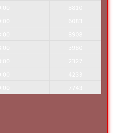
9:00
8810
9:00
6083
8:00
8908
8:00
3980
8:00
2327
9:00
4233
9:00
7743