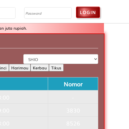
LOGIN
ah.
inci
Harimau
Kerbau
Tikus
Nomor
8:00
-
9:00
3830
8:00
8526