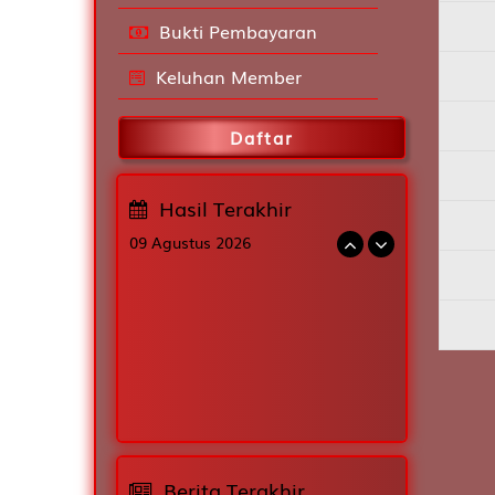
-0.25
HDP
0.25
1.07
Odds
-1.05
Bukti Pembayaran
PLAY
Keluhan Member
Celta Vi... vs Osasuna
i
16/08 22:00PM
Daftar
H
Celta Vigo
Hasil Terakhir
W
Osasuna
09 Agustus 2026
-0.50
HDP
0.50
1.06
Odds
-1.21
3D IDAHO
1
9
7
PLAY
3D KANSAS
1
1
0
Paris Sa... vs Aston Vi...
i
13/08 02:00AM
3D LOUISIANA
0
6
8
H
Paris Saint Germain
3D MARYLAND
2
2
8
W
Aston Villa
-0.75
HDP
0.75
-1.11
Odds
-1.02
Berita Terakhir