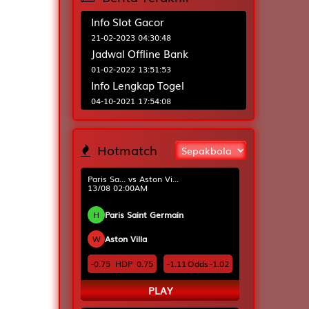
PLAY
Info Slot Gacor
21-02-2023 04:30:48
Bayern M... vs VfB Stut...
i
29/08 01:30AM
Jadwal Offline Bank
01-02-2022 13:51:53
H
Bayern Munchen
Info Lengkap Togel
W
VfB Stuttgart
04-10-2021 17:54:08
-1.75
HDP
1.75
-1.04
Odds
-1.08
Hotmatch
PLAY
Arsenal vs Borussia...
i
09/08 20:00PM
H
Arsenal
W
Borussia Dortmund
-1.00
HDP
1.00
-1.01
Odds
-1.12
PLAY