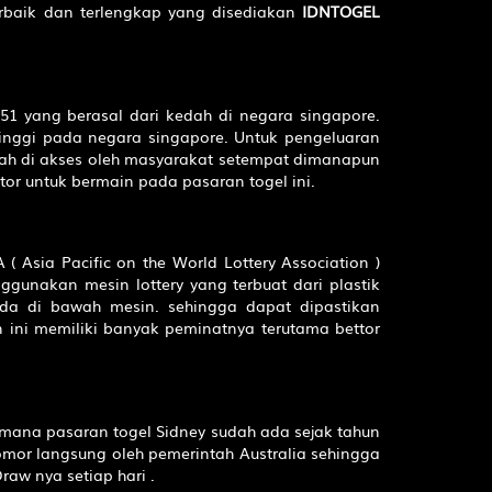
erbaik dan terlengkap yang disediakan
IDNTOGEL
951 yang berasal dari kedah di negara singapore.
inggi pada negara singapore. Untuk pengeluaran
udah di akses oleh masyarakat setempat dimanapun
tor untuk bermain pada pasaran togel ini.
Asia Pacific on the World Lottery Association )
ggunakan mesin lottery yang terbuat dari plastik
da di bawah mesin. sehingga dapat dipastikan
 ini memiliki banyak peminatnya terutama bettor
dimana pasaran togel Sidney sudah ada sejak tahun
omor langsung oleh pemerintah Australia sehingga
aw nya setiap hari .