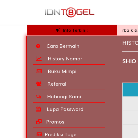
W
Como
0.50
HDP
-0.50
1.01
Odds
-1.14
OGEL.ASIA Situs online gaming Terlengkap, Terbaik & Terpercaya 
Info Terkini:
PLAY
HIST
Hull Cit... vs Manchest...
Cara Bermain
i
22/08 19:30PM
History Nomor
H
Hull City
SHIO
W
Buku Mimpi
Manchester United
1.25
HDP
-1.25
-1.12
Odds
-1.01
Referral
PLAY
Hubungi Kami
Sevilla vs Rayo Val...
i
Lupa Password
16/08 22:00PM
Promosi
H
Sevilla
W
Rayo Vallecano
Prediksi Togel