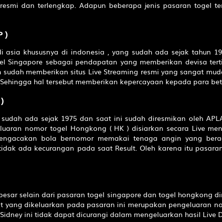
esmi dan terlengkap. Adapun beberapa jenis pasaran togel t
 )
i asia khususnya di indonesia , yang sudah ada sejak tahun 1
el Singapore sebagai pendapatan yang memberikan devisa tert
tah sudah memberikan situs Live Streaming resmi yang sangat m
. Sehingga hal tersebut memberikan kepercayaan kepada para bet
)
dah ada sejak 1975 dan saat ini sudah diresmikan oleh APLA ( 
eluaran nomor togel Hongkong ( HK ) disiarkan secara Live men
m pengacakan bola bernomor memakai tenaga angin yang bera
idak ada kecurangan pada saat Result. Oleh karena itu pasaran
rbesar selain dari pasaran togel singapore dan togel hongkong 
lt yang dikeluarkan pada pasaran ini merupakan pengeluaran n
idney ini tidak dapat dicurangi dalam mengeluarkan hasil Live Dr