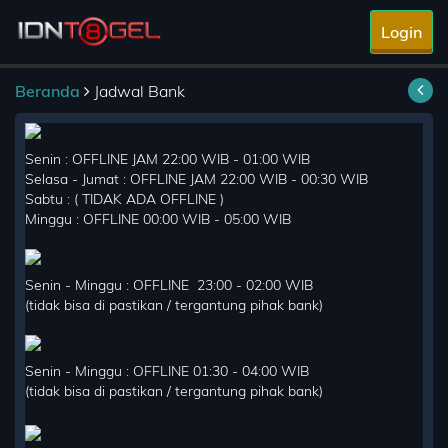
Login
Beranda
Jadwal Bank
Senin : OFFLINE JAM 22:00 WIB - 01:00 WIB
Selasa - Jumat : OFFLINE JAM 22:00 WIB - 00:30 WIB
Sabtu : ( TIDAK ADA OFFLINE )
Minggu : OFFLINE 00:00 WIB - 05:00 WIB
Senin - Minggu : OFFLINE 23:00 - 02:00 WIB
(tidak bisa di pastikan / tergantung pihak bank)
Senin - Minggu : OFFLINE 01:30 - 04:00 WIB
(tidak bisa di pastikan / tergantung pihak bank)